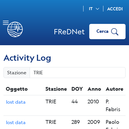
IT
ACCEDI
FReDNet
Cerca
Activity Log
Stazione
Oggetto
Stazione
DOY
Anno
Autore
TRIE
44
2010
P.
lost data
Fabris
TRIE
289
2009
Paolo
lost data