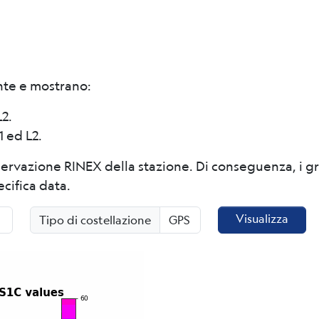
nte e mostrano:
2.
1 ed L2.
sservazione RINEX della stazione. Di conseguenza, i gr
cifica data.
Visualizza
Tipo di costellazione