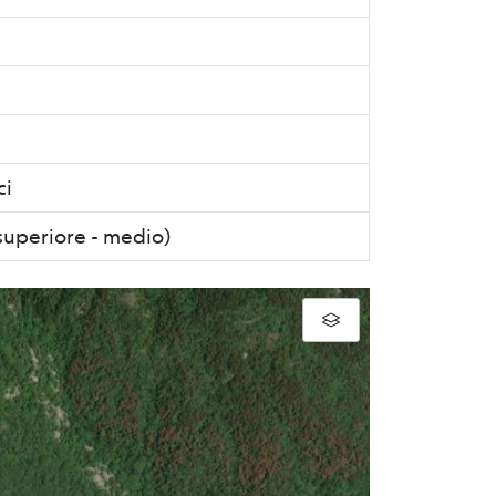
ci
 superiore - medio)