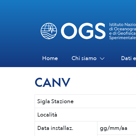
Home
Chi siamo
Dati e
CANV
Sigla Stazione
Località
Data installaz.
gg/mm/aa