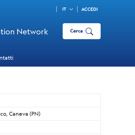
IT
ACCEDI
ation Network
Cerca
ntatti
co, Caneva (PN)